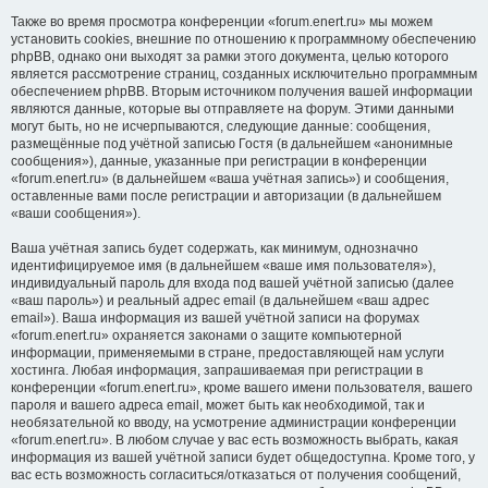
Также во время просмотра конференции «forum.enert.ru» мы можем
установить cookies, внешние по отношению к программному обеспечению
phpBB, однако они выходят за рамки этого документа, целью которого
является рассмотрение страниц, созданных исключительно программным
обеспечением phpBB. Вторым источником получения вашей информации
являются данные, которые вы отправляете на форум. Этими данными
могут быть, но не исчерпываются, следующие данные: сообщения,
размещённые под учётной записью Гостя (в дальнейшем «анонимные
сообщения»), данные, указанные при регистрации в конференции
«forum.enert.ru» (в дальнейшем «ваша учётная запись») и сообщения,
оставленные вами после регистрации и авторизации (в дальнейшем
«ваши сообщения»).
Ваша учётная запись будет содержать, как минимум, однозначно
идентифицируемое имя (в дальнейшем «ваше имя пользователя»),
индивидуальный пароль для входа под вашей учётной записью (далее
«ваш пароль») и реальный адрес email (в дальнейшем «ваш адрес
email»). Ваша информация из вашей учётной записи на форумах
«forum.enert.ru» охраняется законами о защите компьютерной
информации, применяемыми в стране, предоставляющей нам услуги
хостинга. Любая информация, запрашиваемая при регистрации в
конференции «forum.enert.ru», кроме вашего имени пользователя, вашего
пароля и вашего адреса email, может быть как необходимой, так и
необязательной ко вводу, на усмотрение администрации конференции
«forum.enert.ru». В любом случае у вас есть возможность выбрать, какая
информация из вашей учётной записи будет общедоступна. Кроме того, у
вас есть возможность согласиться/отказаться от получения сообщений,