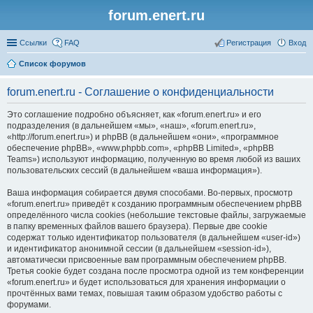
forum.enert.ru
Ссылки
FAQ
Регистрация
Вход
Список форумов
forum.enert.ru - Соглашение о конфиденциальности
Это соглашение подробно объясняет, как «forum.enert.ru» и его
подразделения (в дальнейшем «мы», «наш», «forum.enert.ru»,
«http://forum.enert.ru») и phpBB (в дальнейшем «они», «программное
обеспечение phpBB», «www.phpbb.com», «phpBB Limited», «phpBB
Teams») используют информацию, полученную во время любой из ваших
пользовательских сессий (в дальнейшем «ваша информация»).
Ваша информация собирается двумя способами. Во-первых, просмотр
«forum.enert.ru» приведёт к созданию программным обеспечением phpBB
определённого числа cookies (небольшие текстовые файлы, загружаемые
в папку временных файлов вашего браузера). Первые две cookie
содержат только идентификатор пользователя (в дальнейшем «user-id»)
и идентификатор анонимной сессии (в дальнейшем «session-id»),
автоматически присвоенные вам программным обеспечением phpBB.
Третья cookie будет создана после просмотра одной из тем конференции
«forum.enert.ru» и будет использоваться для хранения информации о
прочтённых вами темах, повышая таким образом удобство работы с
форумами.