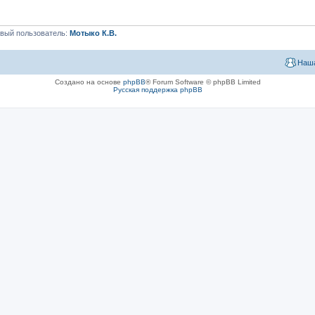
вый пользователь:
Мотыко К.В.
Наша
Создано на основе
phpBB
® Forum Software © phpBB Limited
Русская поддержка phpBB