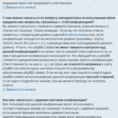
поданные идеи или предложить собственные.
Вернуться к началу
С кем можно связаться по вопросу некорректного использования и/или
юридических вопросов, связанных с этой конференцией?
Вы можете связаться с любым из администраторов, перечисленных в
списке на странице «Наша команда». Если вы не получили ответа,
свяжитесь с владельцем домена (сделайте
whois lookup
) или, если
конференция находится на бесплатном домене (например, chat.ru,
Yahoo!, free.fr, f2s.com и т. п.), с руководством или техподдержкой данного
домена. Учтите, что phpBB Limited
не имеет никакого контроля над
данной конференцией
и не может нести никакой ответственности за то,
кем и как данная конференция используется. Не обращайтесь к phpBB
Limited по юридическим вопросам (о приостановке работы конференции,
ответственности за неё и т. д.), которые
не относятся напрямую
к сайту
phpBB.com или которые частично относятся к программному
обеспечению phpBB Limited. Если же вы всё-таки пошлёте email в адрес
phpBB Limited об использовании данной конференции
третьей стороной
,
то не ждите подробного письма, или вы можете вообще не получить
ответа.
Вернуться к началу
Как мне связаться с администратором конференции?
Все пользователи данной конференции могут использовать
соответствующую форму на странице «Связаться с администрацией»,
если данная функция включена администратором.
Зарегистрированные пользователи также могут воспользоваться