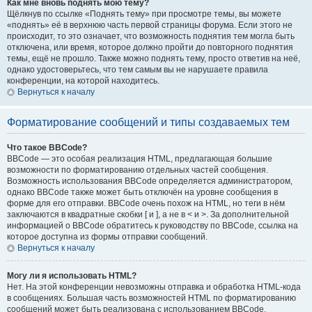
Как мне вновь поднять мою тему?
Щёлкнув по ссылке «Поднять тему» при просмотре темы, вы можете
«поднять» её в верхнюю часть первой страницы форума. Если этого не
происходит, то это означает, что возможность поднятия тем могла быть
отключена, или время, которое должно пройти до повторного поднятия
темы, ещё не прошло. Также можно поднять тему, просто ответив на неё,
однако удостоверьтесь, что тем самым вы не нарушаете правила
конференции, на которой находитесь.
Вернуться к началу
Форматирование сообщений и типы создаваемых тем
Что такое BBCode?
BBCode — это особая реализация HTML, предлагающая большие
возможности по форматированию отдельных частей сообщения.
Возможность использования BBCode определяется администратором,
однако BBCode также может быть отключён на уровне сообщения в
форме для его отправки. BBCode очень похож на HTML, но теги в нём
заключаются в квадратные скобки [ и ], а не в < и >. За дополнительной
информацией о BBCode обратитесь к руководству по BBCode, ссылка на
которое доступна из формы отправки сообщений.
Вернуться к началу
Могу ли я использовать HTML?
Нет. На этой конференции невозможны отправка и обработка HTML-кода
в сообщениях. Большая часть возможностей HTML по форматированию
сообщений может быть реализована с использованием BBCode.