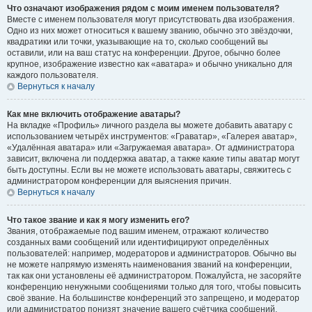
Что означают изображения рядом с моим именем пользователя?
Вместе с именем пользователя могут присутствовать два изображения.
Одно из них может относиться к вашему званию, обычно это звёздочки,
квадратики или точки, указывающие на то, сколько сообщений вы
оставили, или на ваш статус на конференции. Другое, обычно более
крупное, изображение известно как «аватара» и обычно уникально для
каждого пользователя.
Вернуться к началу
Как мне включить отображение аватары?
На вкладке «Профиль» личного раздела вы можете добавить аватару с
использованием четырёх инструментов: «Граватар», «Галерея аватар»,
«Удалённая аватара» или «Загружаемая аватара». От администратора
зависит, включена ли поддержка аватар, а также какие типы аватар могут
быть доступны. Если вы не можете использовать аватары, свяжитесь с
администратором конференции для выяснения причин.
Вернуться к началу
Что такое звание и как я могу изменить его?
Звания, отображаемые под вашим именем, отражают количество
созданных вами сообщений или идентифицируют определённых
пользователей: например, модераторов и администраторов. Обычно вы
не можете напрямую изменять наименования званий на конференции,
так как они установлены её администратором. Пожалуйста, не засоряйте
конференцию ненужными сообщениями только для того, чтобы повысить
своё звание. На большинстве конференций это запрещено, и модератор
или администратор понизят значение вашего счётчика сообщений.