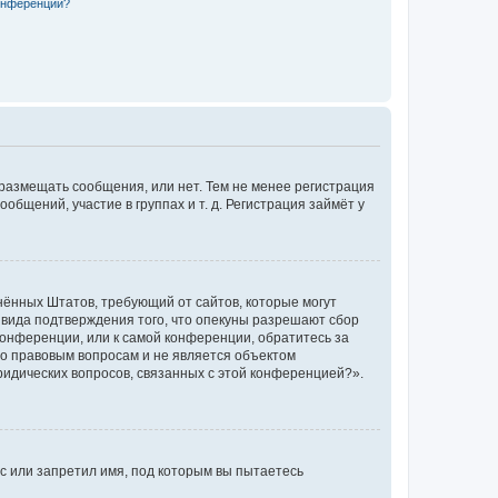
конференции?
 размещать сообщения, или нет. Тем не менее регистрация
щений, участие в группах и т. д. Регистрация займёт у
единённых Штатов, требующий от сайтов, которые могут
 вида подтверждения того, что опекуны разрешают сбор
конференции, или к самой конференции, обратитесь за
по правовым вопросам и не является объектом
ридических вопросов, связанных с этой конференцией?».
с или запретил имя, под которым вы пытаетесь