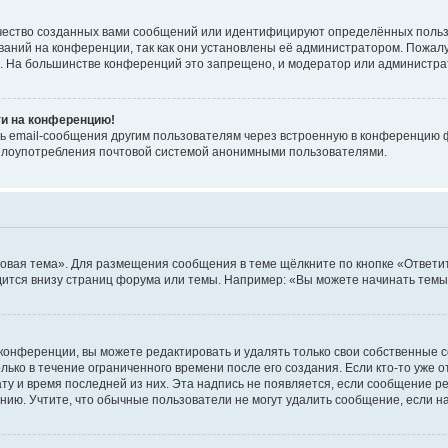
чество созданных вами сообщений или идентифицируют определённых польз
аний на конференции, так как они установлены её администратором. Пожал
е. На большинстве конференций это запрещено, и модератор или администра
ти на конференцию!
ь email-сообщения другим пользователям через встроенную в конференцию ф
ь злоупотребления почтовой системой анонимными пользователями.
овая тема». Для размещения сообщения в теме щёлкните по кнопке «Ответит
ится внизу страниц форума или темы. Например: «Вы можете начинать темы»
конференции, вы можете редактировать и удалять только свои собственные 
ько в течение ограниченного времени после его создания. Если кто-то уже 
дату и время последней из них. Эта надпись не появляется, если сообщение 
ию. Учтите, что обычные пользователи не могут удалить сообщение, если на 