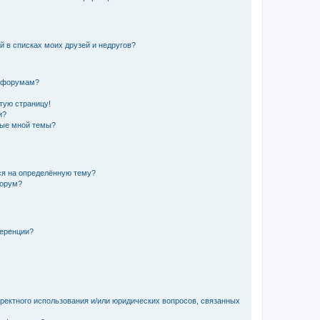
й в списках моих друзей и недругов?
и форумам?
стую страницу!
и?
ные мной темы?
ься на определённую тему?
форум?
ференции?
рректного использования и/или юридических вопросов, связанных