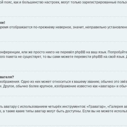
овой пояс, как и большинство настроек, могут только зарегистрированные пол
ое!
о время отображается по-прежнему неверное, значит, неправильно установле
онференции, или же просто никто не перевёл phpBB на ваш язык. Попробуйт
вого пакета не существует, то вы сами можете перевести phpBB на свой язы
ователя?
зображения. Одно из них может относиться к вашему званию, обычно это звёзд
. Другое, обычно более крупное, изображение известно как «аватара» и обы
ь аватару с использованием четырёх инструментов: «Граватар», «Галерея а
, а также какие типы аватар могут быть доступны. Если вы не можете испол