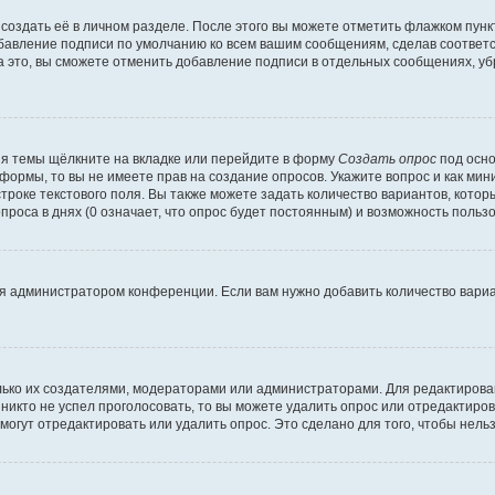
создать её в личном разделе. После этого вы можете отметить флажком пун
обавление подписи по умолчанию ко всем вашим сообщениям, сделав соотве
а это, вы сможете отменить добавление подписи в отдельных сообщениях, у
я темы щёлкните на вкладке или перейдите в форму
Создать опрос
под осно
 формы, то вы не имеете прав на создание опросов. Укажите вопрос и как ми
троке текстового поля. Вы также можете задать количество вариантов, котор
оса в днях (0 означает, что опрос будет постоянным) и возможность пользо
я администратором конференции. Если вам нужно добавить количество вари
только их создателями, модераторами или администраторами. Для редактиров
 никто не успел проголосовать, то вы можете удалить опрос или отредактиров
огут отредактировать или удалить опрос. Это сделано для того, чтобы нель