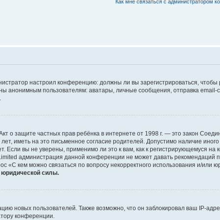
Как мне связаться с администратором 
дминистратор настроил конференцию: должны ли вы зарегистрироваться, чтобы
 анонимным пользователям: аватары, личные сообщения, отправка email-сооб
.
 или Акт о защите частных прав ребёнка в интернете от 1998 г. — это закон Со
т, иметь на это письменное согласие родителей. Допустимо наличие иного
 Если вы не уверены, применимо ли это к вам, как к регистрирующемуся на 
Limited администрация данной конференции не может давать рекомендаций 
ос «С кем можно связаться по вопросу некорректного использования и/или ю
т юридической силы.
ию новых пользователей. Также возможно, что он заблокировал ваш IP-адре
атору конференции.