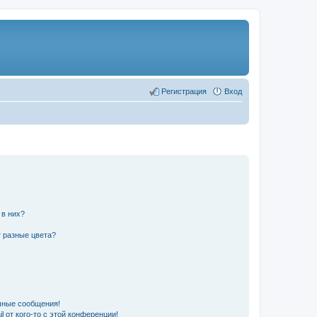
Регистрация
Вход
 в них?
 разные цвета?
чные сообщения!
 от кого-то с этой конференции!