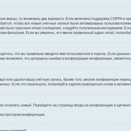
они верны, то возможны два варианта. Если включена поддержка COPPA и при 
уется, чтобы все новые учётные записи были активированы пользователями
ам было прислано email-сообщение, следуйте полученным инструкциям. Если
пам-фильтром. Если вы уверены, что ввели правильный адрес email, попробу
едитесь, что вы правильно вводите имя пользователя и пароль. Если данные
Также возможно, что допущена ошибка в конфигурации конференции, свяжитес
вал или удалил вашу учётную запись. Кроме того, многие конференции перио
ных. Если это произошло, попробуйте зарегистрироваться снова и активнее 
егко получить новый. Перейдите на страницу входа на конференцию и щёлкни
инистратором конференции.
мени и пароля?