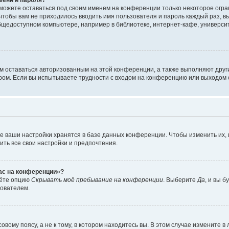
сможете оставаться под своим именем на конференции только некоторое огран
 чтобы вам не приходилось вводить имя пользователя и пароль каждый раз, 
щедоступном компьютере, например в библиотеке, интернет-кафе, университе
ам оставаться авторизованным на этой конференции, а также выполняют друг
ом. Если вы испытываете трудности с входом на конференцию или выходом с
е ваши настройки хранятся в базе данных конференции. Чтобы изменить их,
ить все свои настройки и предпочтения.
час на конференции»?
дёте опцию
Скрывать моё пребывание на конференции
. Выберите
Да
, и вы 
зователем.
вому поясу, а не к тому, в котором находитесь вы. В этом случае измените в 