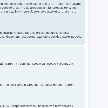
иченное время. Это сделано для того, чтобы никто другой
вы можете отметить флажком пункт
Запомнить меня
при
те и т. д. Если пункт
Запомнить меня
отсутствует, это
ие функции, такие как отслеживание прочитанных
 конференции, возможно, удаление cookies может помочь.
 щёлкните на имени пользователя вверху страницы и
будете видны только администраторам, модераторам и
личных настройках часовой пояс на тот, в котором вы